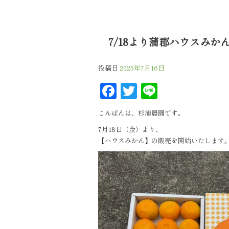
7/18より蒲郡ハウスみか
投稿日
2025年7月16日
F
T
L
a
w
in
こんばんは、杉浦農園です。
c
itt
e
7月18日（金）より、
e
e
【ハウスみかん】の販売を開始いたします
b
r
o
o
k