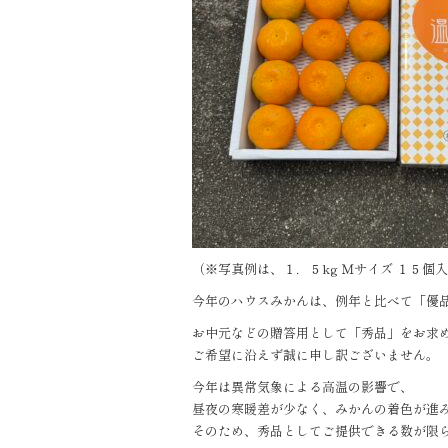
（※写真例は、１．５kg Ｍサイズ １５個
今年のハウスみかんは、例年と比べて「優
お中元などの贈答用として「秀品」をお求
ご希望に沿えず誠に申し訳ございません。
今年は異常気象による高温の影響で、
昼夜の寒暖差が少なく、みかんの着色が進
そのため、秀品としてご提供できる数が限