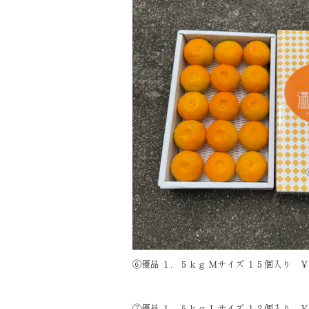
⑥優品 １．５ｋｇ Ｍサイズ １５個入り 
⑦優品 １．５ｋｇ Ｌサイズ １２個入り 