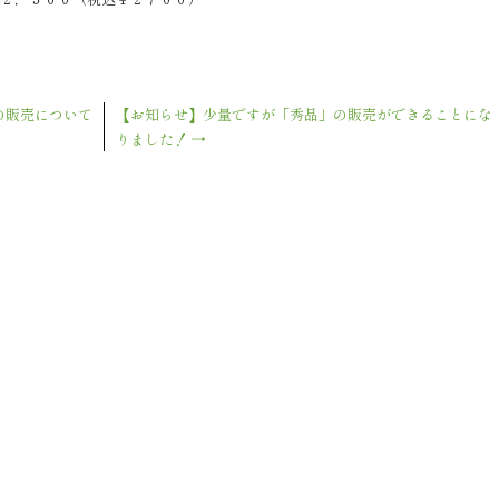
の販売について
【お知らせ】少量ですが「秀品」の販売ができることにな
りました！
→